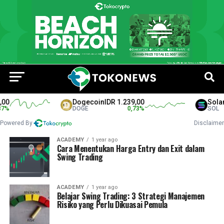
0
Dogecoin
IDR 1.239,00
Solana
%
DOGE
0,73
%
SOL
Powered By
Disclaimer
ACADEMY
1 year ago
Cara Menentukan Harga Entry dan Exit dalam
Swing Trading
ACADEMY
1 year ago
Belajar Swing Trading: 3 Strategi Manajemen
Risiko yang Perlu Dikuasai Pemula