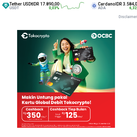
ther USDt
IDR 17.890,00
Cardano
IDR 3.584,00
DT
0,03
%
ADA
6,32
%
Disclaimer