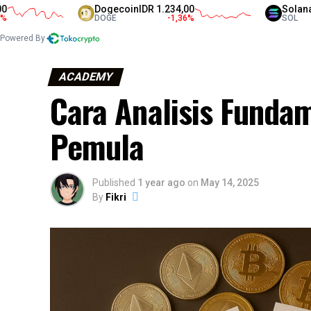
Dogecoin
IDR 1.234,00
Solana
IDR 1.
DOGE
-1,36
%
SOL
Powered By
ACADEMY
Cara Analisis Funda
Pemula
Published
1 year ago
on
May 14, 2025
By
Fikri