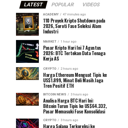
LATEST
POPULAR
VIDEOS
ACADEMY
47 minutes ago
110 Proyek Kripto Shutdown pada
2026, Soroti Fase Seleksi Alam
Industri
MARKET
1 hour ago
Pasar Kripto Hari Ini 7 Agustus
2026: BTC Tertekan Data Tenaga
Kerja AS
CRYPTO
2 hours ago
Harga Ethereum Menguat Tipis ke
US$1.899, Minat Beli Masih Jaga
Tren Positif ETH
BITCOIN NEWS
3 hours ago
Analisa Harga BTC Hari Ini:
Bitcoin Turun Tipis ke US$64.332,
Pasar Memasuki Fase Konsolidasi
CRYPTO
3 hours ago
Harga Solana Terkoreksi ke