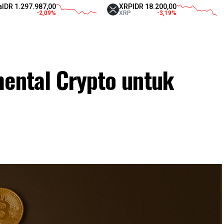
297.987,00
XRP
IDR 18.200,00
Te
-2,09
%
XRP
-3,19
%
US
mental Crypto untuk