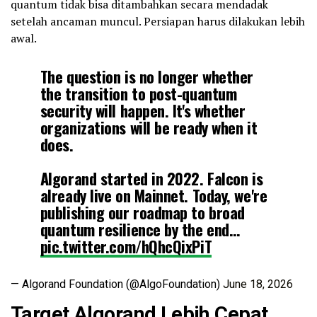
quantum tidak bisa ditambahkan secara mendadak
setelah ancaman muncul. Persiapan harus dilakukan lebih
awal.
The question is no longer whether
the transition to post-quantum
security will happen. It's whether
organizations will be ready when it
does.
Algorand started in 2022. Falcon is
already live on Mainnet. Today, we're
publishing our roadmap to broad
quantum resilience by the end…
pic.twitter.com/hQhcQixPiT
— Algorand Foundation (@AlgoFoundation)
June 18, 2026
Target Algorand Lebih Cepat