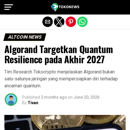
Exit mobile version
ALTCOIN NEWS
Algorand Targetkan Quantum
Resilience pada Akhir 2027
Tim Research Tokocrypto menjelaskan Algorand bukan
satu-satunya jaringan yang mempersiapkan diri terhadap
ancaman quantum.
Published
2 months ago
on
June 20, 2026
By
Tivan