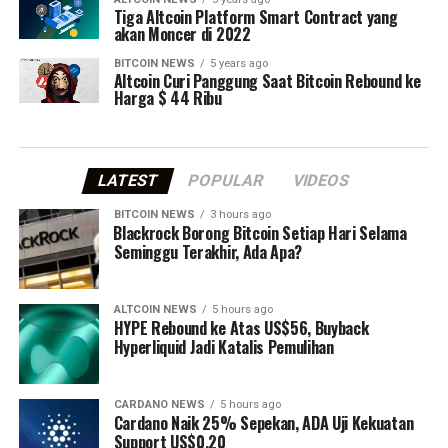
Tiga Altcoin Platform Smart Contract yang
akan Moncer di 2022
BITCOIN NEWS
5 years ago
Altcoin Curi Panggung Saat Bitcoin Rebound ke
Harga $ 44 Ribu
LATEST
POPULAR
VIDEOS
BITCOIN NEWS
3 hours ago
⁠Blackrock Borong Bitcoin Setiap Hari Selama
Seminggu Terakhir, Ada Apa?
ALTCOIN NEWS
5 hours ago
HYPE Rebound ke Atas US$56, Buyback
Hyperliquid Jadi Katalis Pemulihan
CARDANO NEWS
5 hours ago
Cardano Naik 25% Sepekan, ADA Uji Kekuatan
Support US$0,20