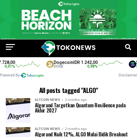
728,00
Dogecoin
IDR 1.242,00
So
0,01
%
DOGE
0,98
%
SO
Powered By
Disclaimer
All posts tagged "ALGO"
ALTCOIN NEWS
2 months ago
Algorand Targetkan Quantum Resilience pada
Akhir 2027
ALTCOIN NEWS
2 months ago
Algorand Naik 12%, ALGO Mulai Bidik Breakout