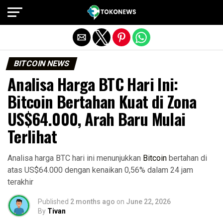
Exit mobile version
BITCOIN NEWS
Analisa Harga BTC Hari Ini:
Bitcoin Bertahan Kuat di Zona
US$64.000, Arah Baru Mulai
Terlihat
Analisa harga BTC hari ini menunjukkan
Bitcoin
bertahan di
atas US$64.000 dengan kenaikan 0,56% dalam 24 jam
terakhir
Published
2 months ago
on
June 22, 2026
By
Tivan