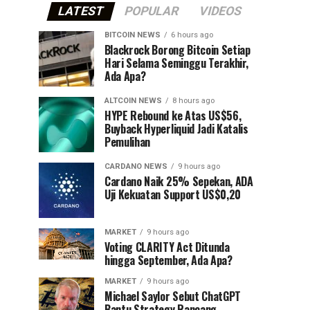
LATEST
POPULAR
VIDEOS
BITCOIN NEWS
6 hours ago
⁠Blackrock Borong Bitcoin Setiap
Hari Selama Seminggu Terakhir,
Ada Apa?
ALTCOIN NEWS
8 hours ago
HYPE Rebound ke Atas US$56,
Buyback Hyperliquid Jadi Katalis
Pemulihan
CARDANO NEWS
9 hours ago
Cardano Naik 25% Sepekan, ADA
Uji Kekuatan Support US$0,20
MARKET
9 hours ago
Voting CLARITY Act Ditunda
hingga September, Ada Apa?
MARKET
9 hours ago
Michael Saylor Sebut ChatGPT
Bantu Strategy Rancang