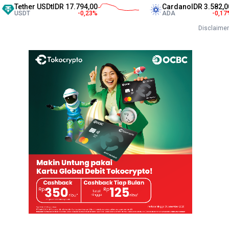
ther USDt
IDR 17.794,00
Cardano
IDR 3.582,00
DT
-0,23
%
ADA
-0,17
%
Disclaimer