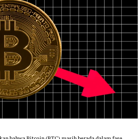
kkan bahwa
Bitcoin
(BTC) masih berada dalam fase