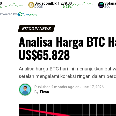
Dogecoin
IDR 1.238,00
Solana
IDR 1.
DOGE
0,73
%
SOL
Powered By
BITCOIN NEWS
Analisa Harga BTC Ha
US$65.828
Analisa harga BTC hari ini menunjukkan bah
setelah mengalami koreksi ringan dalam perd
Published
2 months ago
on
June 17, 2026
By
Tivan