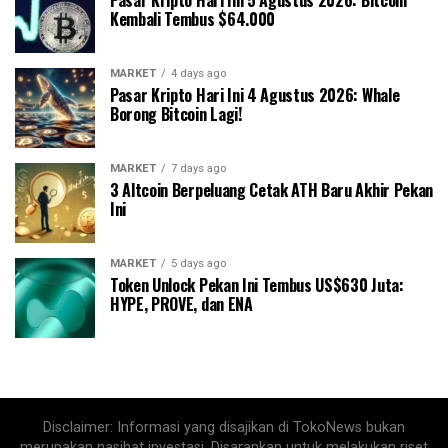
Pasar Kripto Hari Ini 5 Agustus 2026: Bitcoin
Kembali Tembus $64.000
MARKET
4 days ago
Pasar Kripto Hari Ini 4 Agustus 2026: Whale
Borong Bitcoin Lagi!
MARKET
7 days ago
3 Altcoin Berpeluang Cetak ATH Baru Akhir Pekan
Ini
MARKET
5 days ago
Token Unlock Pekan Ini Tembus US$630 Juta:
HYPE, PROVE, dan ENA
Disclaimer: Informasi yang disajikan di TokoNews bukan
merupakan nasihat investasi. Disarankan untuk melakukan riset