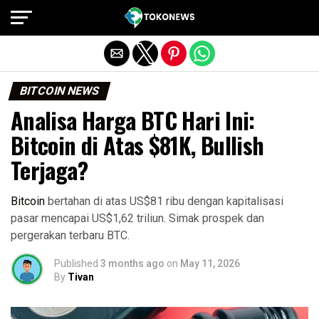
Exit mobile version
BITCOIN NEWS
Analisa Harga BTC Hari Ini:
Bitcoin di Atas $81K, Bullish
Terjaga?
Bitcoin
bertahan di atas US$81 ribu dengan kapitalisasi
pasar mencapai US$1,62 triliun. Simak prospek dan
pergerakan terbaru BTC.
Published
3 months ago
on
May 11, 2026
By
Tivan