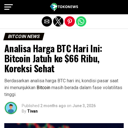
Exit mobile version
BITCOIN NEWS
Analisa Harga BTC Hari Ini:
Bitcoin Jatuh ke $66 Ribu,
Koreksi Sehat
Berdasarkan analisa harga BTC hari ini, kondisi pasar saat
ini menunjukkan
Bitcoin
masih berada dalam fase volatilitas
tinggi.
Published
2 months ago
on
June 3, 2026
By
Tivan