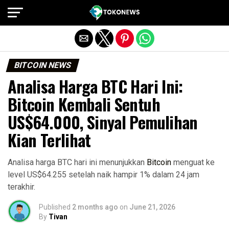
Exit mobile version
BITCOIN NEWS
Analisa Harga BTC Hari Ini:
Bitcoin Kembali Sentuh
US$64.000, Sinyal Pemulihan
Kian Terlihat
Analisa harga BTC hari ini menunjukkan
Bitcoin
menguat ke
level US$64.255 setelah naik hampir 1% dalam 24 jam
terakhir.
Published
2 months ago
on
June 21, 2026
By
Tivan