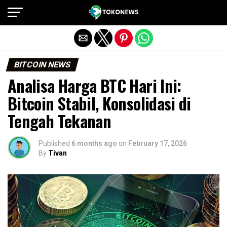
Exit mobile version
BITCOIN NEWS
Analisa Harga BTC Hari Ini:
Bitcoin Stabil, Konsolidasi di
Tengah Tekanan
Published
6 months ago
on
February 17, 2026
By
Tivan