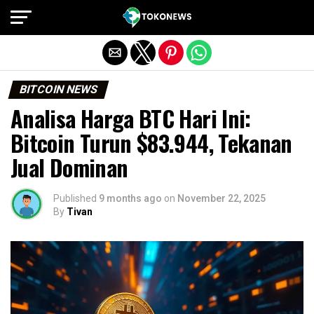
Exit mobile version
BITCOIN NEWS
Analisa Harga BTC Hari Ini:
Bitcoin Turun $83.944, Tekanan
Jual Dominan
Published
9 months ago
on
November 22, 2025
By
Tivan