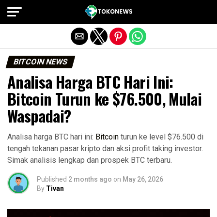
Exit mobile version
BITCOIN NEWS
Analisa Harga BTC Hari Ini:
Bitcoin Turun ke $76.500, Mulai
Waspadai?
Analisa harga BTC hari ini:
Bitcoin
turun ke level $76.500 di
tengah tekanan pasar kripto dan aksi profit taking investor.
Simak analisis lengkap dan prospek BTC terbaru.
Published
2 months ago
on
May 26, 2026
By
Tivan