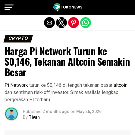
Exit mobile version
CRYPTO
Harga Pi Network Turun ke
$0,146, Tekanan Altcoin Semakin
Besar
Pi Network
turun ke $0,146 di tengah tekanan pasar
altcoin
dan sentimen risk-off investor. Simak analisis lengkap
pergerakan PI terbaru
Published
2 months ago
on
May 26, 2026
By
Tivan