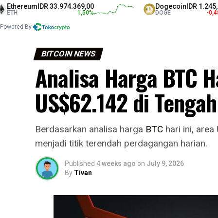
reum
IDR 33.974.369,00
Dogecoin
IDR 1.245,00
1,50
%
DOGE
-0,48
%
Powered By
BITCOIN NEWS
Analisa Harga BTC Ha
US$62.142 di Tengah
Berdasarkan analisa harga
BTC
hari ini, are
menjadi titik terendah perdagangan harian.
Published
4 weeks ago
on
July 9, 2026
By
Tivan