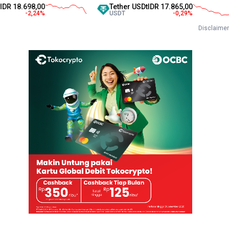
698,00
Tether USDt
IDR 17.865,00
-2,24
%
USDT
-0,29
%
Disclaimer