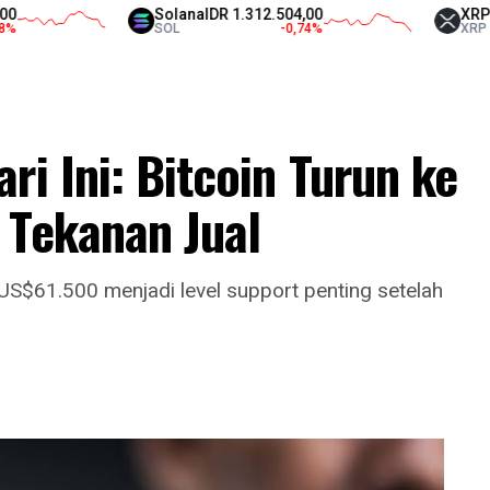
Solana
IDR 1.312.504,00
XRP
IDR 18.
SOL
-0,74
%
XRP
ri Ini: Bitcoin Turun ke
 Tekanan Jual
a US$61.500 menjadi level support penting setelah