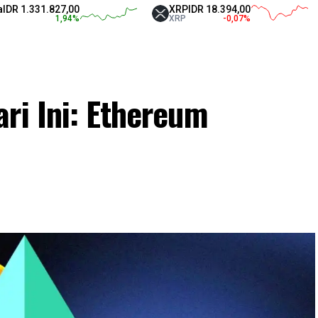
331.827,00
XRP
IDR 18.394,00
Te
1,94
%
XRP
-0,07
%
US
ri Ini: Ethereum