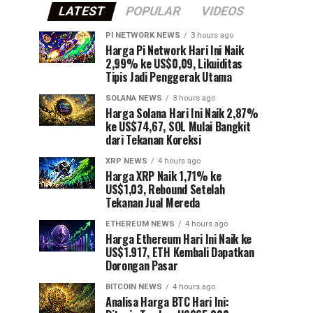
LATEST
POPULAR
VIDEOS
PI NETWORK NEWS
3 hours ago
Harga Pi Network Hari Ini Naik
2,99% ke US$0,09, Likuiditas
Tipis Jadi Penggerak Utama
SOLANA NEWS
3 hours ago
Harga Solana Hari Ini Naik 2,87%
ke US$74,67, SOL Mulai Bangkit
dari Tekanan Koreksi
XRP NEWS
4 hours ago
Harga XRP Naik 1,71% ke
US$1,03, Rebound Setelah
Tekanan Jual Mereda
ETHEREUM NEWS
4 hours ago
Harga Ethereum Hari Ini Naik ke
US$1.917, ETH Kembali Dapatkan
Dorongan Pasar
BITCOIN NEWS
4 hours ago
Analisa Harga BTC Hari Ini: