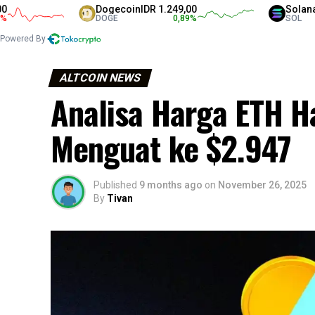
Dogecoin
IDR 1.249,00
Solana
IDR 1.
DOGE
0,89
%
SOL
Powered By
ALTCOIN NEWS
Analisa Harga ETH Ha
Menguat ke $2.947
Published
9 months ago
on
November 26, 2025
By
Tivan