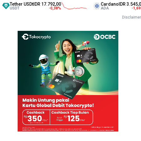
ther USDt
IDR 17.792,00
Cardano
IDR 3.545,00
DT
-0,38
%
ADA
-1,69
%
Disclaimer