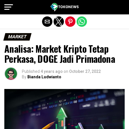
Exit mobile version
MARKET
Analisa: Market Kripto Tetap
Perkasa, DOGE Jadi Primadona
Published
4 years ago
on
October 27, 2022
By
Bianda Ludwianto