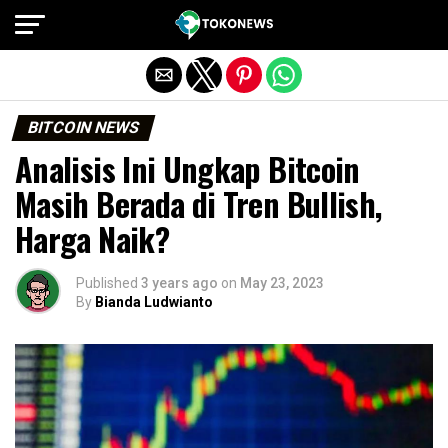
Exit mobile version
BITCOIN NEWS
Analisis Ini Ungkap Bitcoin
Masih Berada di Tren Bullish,
Harga Naik?
Published
3 years ago
on
May 23, 2023
By
Bianda Ludwianto