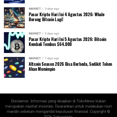
MARKET
3 days ago
Pasar Kripto Hari Ini 4 Agustus 2026: Whale
Borong Bitcoin Lagi!
MARKET
2 days ago
Pasar Kripto Hari Ini 5 Agustus 2026: Bitcoin
Kembali Tembus $64.000
MARKET
7 days ago
Altcoin Season 2026 Bisa Berbeda, Sedikit Token
Akan Memimpin
Disclaimer: Informasi yang disajikan di TokoNews bukan
merupakan nasihat investasi. Disarankan untuk melakukan riset
mandiri sebelum mengambil keputusan finansial. Copyright ©
2026 Tokocrypto.