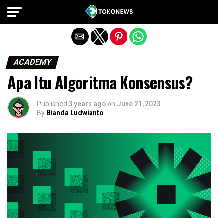
Exit mobile version
ACADEMY
Apa Itu Algoritma Konsensus?
Published
3 years ago
on
June 21, 2023
By
Bianda Ludwianto