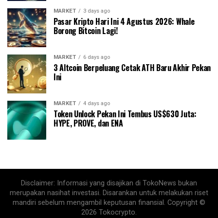
MARKET
3 days ago
Pasar Kripto Hari Ini 4 Agustus 2026: Whale
Borong Bitcoin Lagi!
MARKET
6 days ago
3 Altcoin Berpeluang Cetak ATH Baru Akhir Pekan
Ini
MARKET
4 days ago
Token Unlock Pekan Ini Tembus US$630 Juta:
HYPE, PROVE, dan ENA
Disclaimer: Informasi yang disajikan di TokoNews bukan
merupakan nasihat investasi. Disarankan untuk melakukan riset
mandiri sebelum mengambil keputusan finansial. Copyright ©
2026 Tokocrypto.