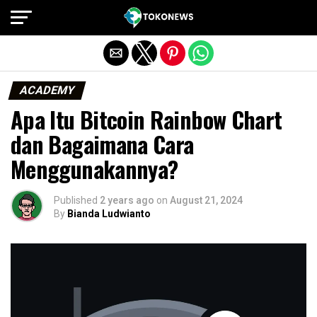
Exit mobile version
ACADEMY
Apa Itu Bitcoin Rainbow Chart
dan Bagaimana Cara
Menggunakannya?
Published
2 years ago
on
August 21, 2024
By
Bianda Ludwianto