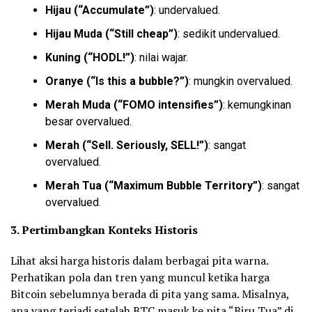
Hijau (“Accumulate”)
: undervalued.
Hijau Muda (“Still cheap”)
: sedikit undervalued.
Kuning (“
HODL
!”)
: nilai wajar.
Oranye (“Is this a bubble?”)
: mungkin overvalued.
Merah Muda (“FOMO intensifies”)
: kemungkinan
besar overvalued.
Merah (“
Sell
. Seriously, SELL!”)
: sangat
overvalued.
Merah Tua (“Maximum Bubble Territory”)
: sangat
overvalued.
3. Pertimbangkan Konteks Historis
Lihat aksi harga historis dalam berbagai pita warna.
Perhatikan pola dan tren yang muncul ketika harga
Bitcoin sebelumnya berada di pita yang sama. Misalnya,
apa yang terjadi setelah BTC masuk ke pita “Biru Tua” di