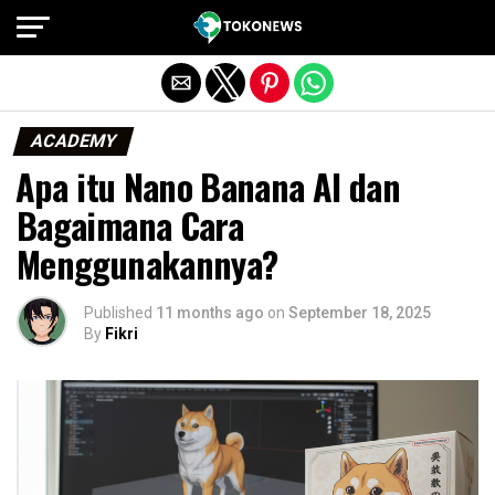
Exit mobile version
ACADEMY
⁠⁠Apa itu Nano Banana AI dan
Bagaimana Cara
Menggunakannya?
Published
11 months ago
on
September 18, 2025
By
Fikri