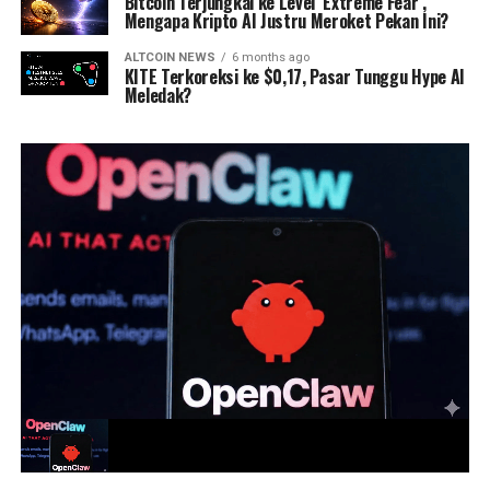
Bitcoin Terjungkal ke Level ‘Extreme Fear’,
Mengapa Kripto AI Justru Meroket Pekan Ini?
ALTCOIN NEWS
6 months ago
KITE Terkoreksi ke $0,17, Pasar Tunggu Hype AI
Meledak?