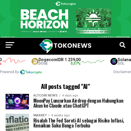
Dogecoin
IDR 1.239,00
Solana
ID
DOGE
0,57
%
SOL
Powered By
Disclaimer
All posts tagged "AI"
ALTCOIN NEWS
4 days ago
MoonPay Luncurkan Airdrop dengan Hubungkan
Akun ke Claude atau ChatGPT
MARKET
4 weeks ago
Risalah The Fed Soroti AI sebagai Risiko Inflasi,
Kenaikan Suku Bunga Terbuka