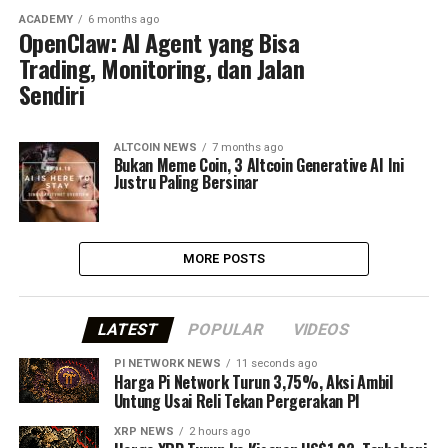
ACADEMY
6 months ago
OpenClaw: AI Agent yang Bisa
Trading, Monitoring, dan Jalan
Sendiri
ALTCOIN NEWS
7 months ago
Bukan Meme Coin, 3 Altcoin Generative AI Ini
Justru Paling Bersinar
MORE POSTS
LATEST
POPULAR
VIDEOS
PI NETWORK NEWS
11 seconds ago
Harga Pi Network Turun 3,75%, Aksi Ambil
Untung Usai Reli Tekan Pergerakan PI
XRP NEWS
2 hours ago