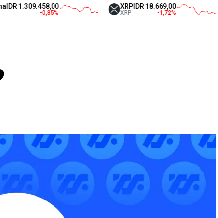
.309.458,00
XRP
IDR 18.669,00
T
-0,85
%
XRP
-1,72
%
U
?