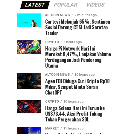
LATEST
POPULAR
VIDEOS
ALTCOIN NEWS
2 minutes ago
Cartesi Melonjak 65%, Sentimen
Sosial Dorong CTSI Jadi Sorotan
Trader
CRYPTO
8 hours ago
Harga Pi Network Hari Ini
Meroket 8,47%, Lonjakan Volume
Perdagangan Jadi Pendorong
Utama
ALTCOIN NEWS
10 hours ago
Agen FBI Diduga Curi Kripto Rp18
Miliar, Sempat Minta Saran
ChatGPT
CRYPTO
10 hours ago
Harga Solana Hari Ini Turun ke
US$73,44, Aksi Profit Taking
Tekan Pergerakan SOL
MARKET
11 hours ago