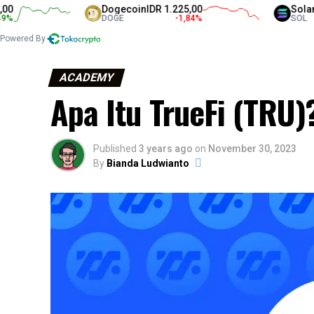
Dogecoin
IDR 1.225,00
Solana
IDR 1
DOGE
-1,84
%
SOL
Powered By
ACADEMY
Apa Itu TrueFi (TRU)
Published
3 years ago
on
November 30, 2023
By
Bianda Ludwianto