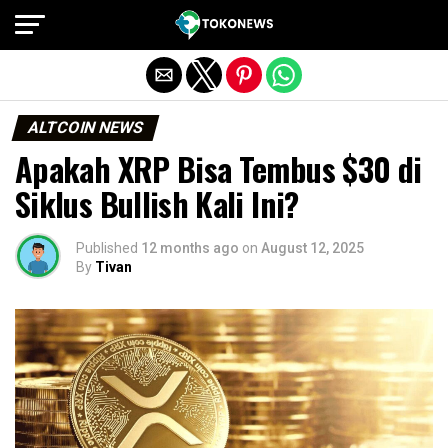
Exit mobile version
ALTCOIN NEWS
Apakah XRP Bisa Tembus $30 di
Siklus Bullish Kali Ini?
Published
12 months ago
on
August 12, 2025
By
Tivan