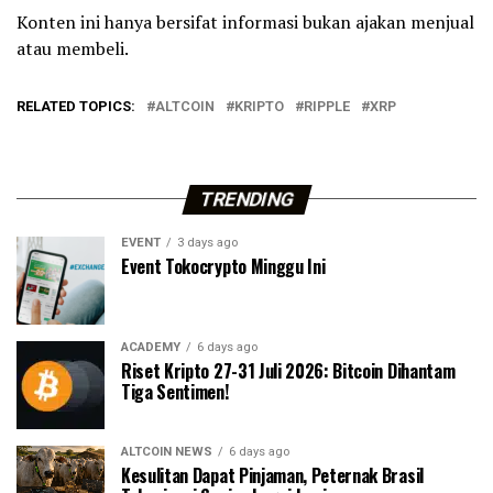
Konten ini hanya bersifat informasi bukan ajakan menjual
atau membeli.
RELATED TOPICS:
ALTCOIN
KRIPTO
RIPPLE
XRP
TRENDING
EVENT
3 days ago
Event Tokocrypto Minggu Ini
ACADEMY
6 days ago
Riset Kripto 27-31 Juli 2026: Bitcoin Dihantam
Tiga Sentimen!
ALTCOIN NEWS
6 days ago
Kesulitan Dapat Pinjaman, Peternak Brasil