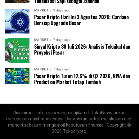
Tokenisasi Sapi sebagai Jaminan
MARKET
3 days ago
Pasar Kripto Hari Ini 3 Agustus 2026: Cardano
Bersiap Upgrade Besar
MARKET
7 days ago
Sinyal Kripto 30 Juli 2026: Analisis Teknikal dan
Proyeksi Pasar
MARKET
7 days ago
Pasar Kripto Turun 12,6% di Q2 2026, RWA dan
Prediction Market Tetap Tumbuh
Disclaimer: Informasi yang disajikan di TokoNews bukan
merupakan nasihat investasi. Disarankan untuk melakukan riset
mandiri sebelum mengambil keputusan finansial. Copyright ©
2026 Tokocrypto.