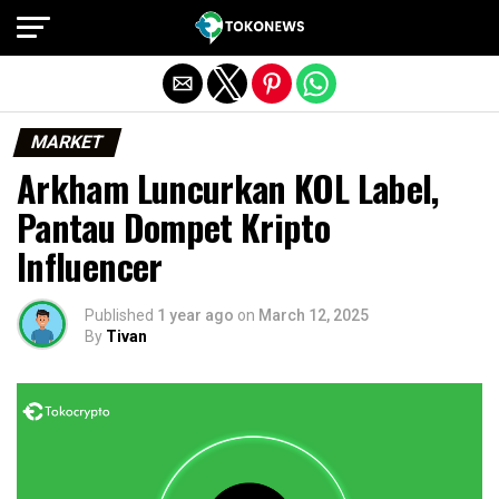
Exit mobile version
MARKET
Arkham Luncurkan KOL Label,
Pantau Dompet Kripto
Influencer
Published
1 year ago
on
March 12, 2025
By
Tivan