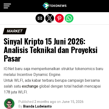
Exit mobile version
MARKET
Sinyal Kripto 15 Juni 2026:
Analisis Teknikal dan Proyeksi
Pasar
IO.Net baru saja memperkenalkan struktur tokenomics baru
melalui Incentive Dynamic Engine.
Untuk WLFI, ada kabar terbaru berupa campaign bersama
salah satu
exchange
global dengan total hadiah mencapai
178 juta WLFI.
Published
2 months ago
on
June 15, 2026
By
Bianda Ludwianto