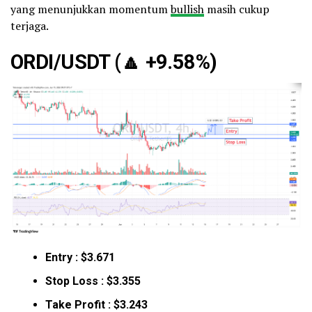
yang menunjukkan momentum
bullish
masih cukup
terjaga.
ORDI/USDT (
🔼
+9.58%)
Entry : $3.671
Stop Loss : $3.355
Take Profit : $3.243