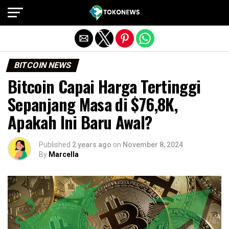
Exit mobile version
BITCOIN NEWS
Bitcoin Capai Harga Tertinggi
Sepanjang Masa di $76,8K,
Apakah Ini Baru Awal?
Published
2 years ago
on
November 8, 2024
By
Marcella