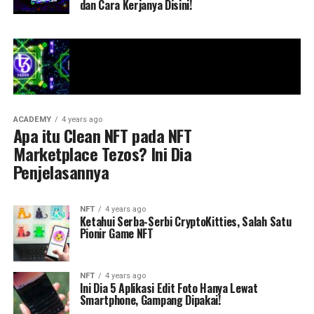
dan Cara Kerjanya Disini!
ACADEMY
4 years ago
Apa itu Clean NFT pada NFT
Marketplace Tezos? Ini Dia
Penjelasannya
NFT
4 years ago
Ketahui Serba-Serbi CryptoKitties, Salah Satu
Pionir Game NFT
NFT
4 years ago
Ini Dia 5 Aplikasi Edit Foto Hanya Lewat
Smartphone, Gampang Dipakai!