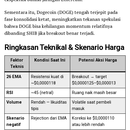
Sementara itu, Dogecoin (DOGE) tengah terjepit pada
fase konsolidasi ketat, meningkatkan tekanan spekulasi
bahwa DOGE bisa kehilangan momentum relatifnya
dibanding SHIB jika breakout benar terjadi.
Ringkasan Teknikal & Skenario Harga
Faktor
Kondisi Saat Ini
Potensi Aksi Harga
Teknis
26 EMA
Resistensi kuat di
Breakout → target
~$0,0000118
$0,0000125–$0,000013
RSI
~45 (netral)
Ruang naik masih besar
Volume
Rendah — likuiditas
Volatile saat pembeli
tipis
masuk
Skenario
Rejection dari EMA
Koreksi ke $0,0000110
negatif
atau lebih rendah