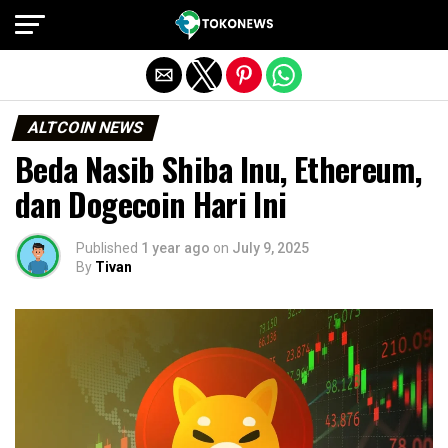
Exit mobile version
ALTCOIN NEWS
Beda Nasib Shiba Inu, Ethereum,
dan Dogecoin Hari Ini
Published
1 year ago
on
July 9, 2025
By
Tivan