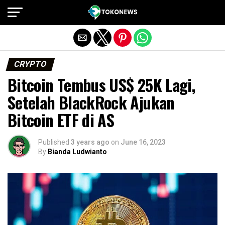
Exit mobile version
CRYPTO
Bitcoin Tembus US$ 25K Lagi,
Setelah BlackRock Ajukan
Bitcoin ETF di AS
Published
3 years ago
on
June 16, 2023
By
Bianda Ludwianto