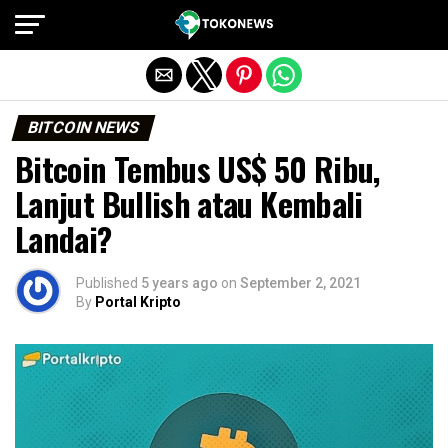
Exit mobile version
BITCOIN NEWS
Bitcoin Tembus US$ 50 Ribu,
Lanjut Bullish atau Kembali
Landai?
Published
5 years ago
on
September 2, 2021
By
Portal Kripto