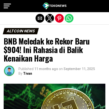
Exit mobile version
ALTCOIN NEWS
BNB Meledak ke Rekor Baru
$904! Ini Rahasia di Balik
Kenaikan Harga
Published
11 months ago
on
September 11, 2025
By
Tivan