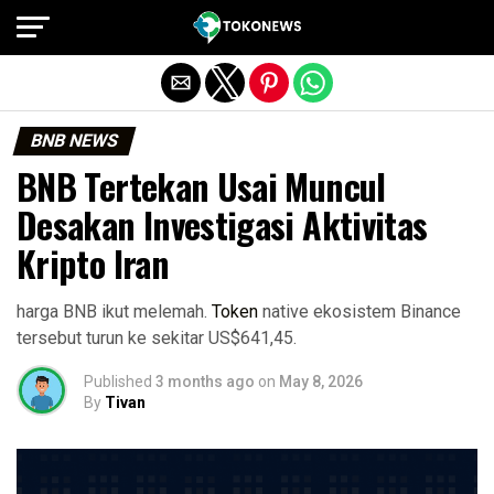
Exit mobile version
BNB NEWS
BNB Tertekan Usai Muncul
Desakan Investigasi Aktivitas
Kripto Iran
harga BNB ikut melemah.
Token
native ekosistem Binance
tersebut turun ke sekitar US$641,45.
Published
3 months ago
on
May 8, 2026
By
Tivan