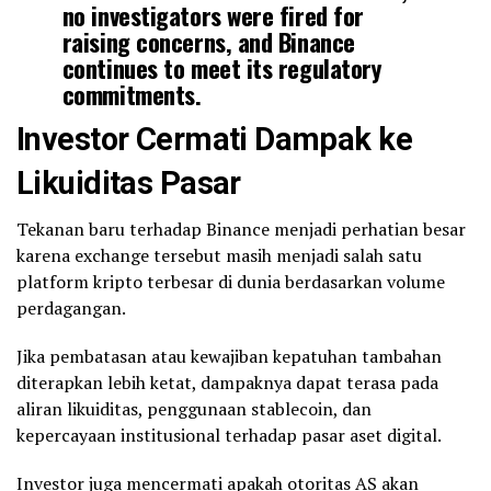
no investigators were fired for
raising concerns, and Binance
continues to meet its regulatory
commitments.
Investor Cermati Dampak ke
We’ve asked for corrections to
recent reporting.
Likuiditas Pasar
pic.twitter.com/glA9bdGaw1
Tekanan baru terhadap Binance menjadi perhatian besar
karena exchange tersebut masih menjadi salah satu
— Richard Teng (@_RichardTeng)
February 16, 2026
platform kripto terbesar di dunia berdasarkan volume
perdagangan.
Jika pembatasan atau kewajiban kepatuhan tambahan
diterapkan lebih ketat, dampaknya dapat terasa pada
aliran likuiditas, penggunaan stablecoin, dan
kepercayaan institusional terhadap pasar aset digital.
Investor juga mencermati apakah otoritas AS akan