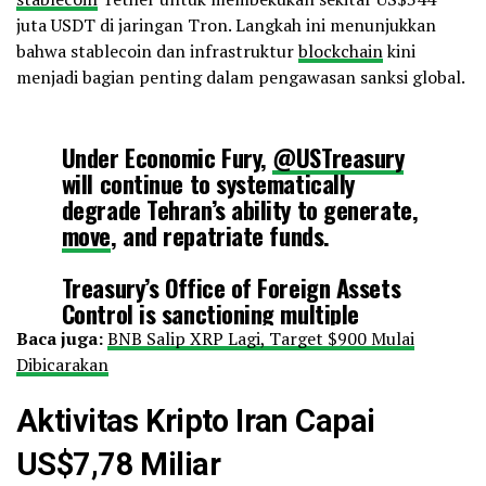
juta USDT di jaringan Tron. Langkah ini menunjukkan
bahwa stablecoin dan infrastruktur
blockchain
kini
menjadi bagian penting dalam pengawasan sanksi global.
Under Economic Fury,
@USTreasury
will continue to systematically
degrade Tehran’s ability to generate,
move
, and repatriate funds.
Treasury’s Office of Foreign Assets
Control is sanctioning multiple
wallets tied to Iran — resulting in
Baca juga:
BNB Salip XRP Lagi, Target $900 Mulai
the freeze of $344 million in…
Dibicarakan
Aktivitas Kripto Iran Capai
— Treasury Secretary Scott Bessent (@SecScottBessent)
April 24, 2026
US$7,78 Miliar