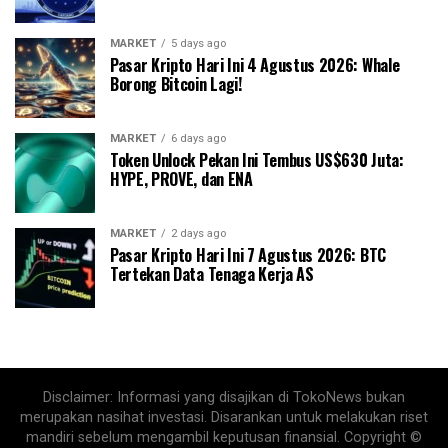
MARKET
5 days ago
Pasar Kripto Hari Ini 4 Agustus 2026: Whale
Borong Bitcoin Lagi!
MARKET
6 days ago
Token Unlock Pekan Ini Tembus US$630 Juta:
HYPE, PROVE, dan ENA
MARKET
2 days ago
Pasar Kripto Hari Ini 7 Agustus 2026: BTC
Tertekan Data Tenaga Kerja AS
Disclaimer: Informasi yang disajikan di TokoNews bukan
merupakan nasihat investasi. Disarankan untuk melakukan riset
mandiri sebelum mengambil keputusan finansial. Copyright ©