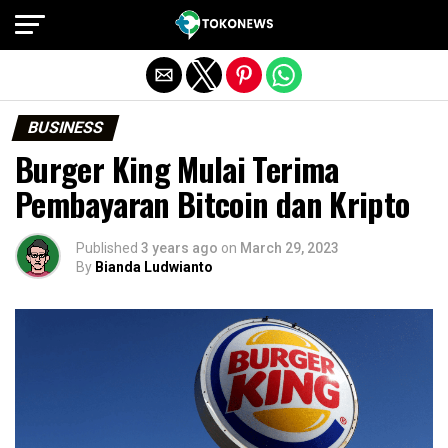
Exit mobile version
BUSINESS
Burger King Mulai Terima
Pembayaran Bitcoin dan Kripto
Published
3 years ago
on
March 29, 2023
By
Bianda Ludwianto