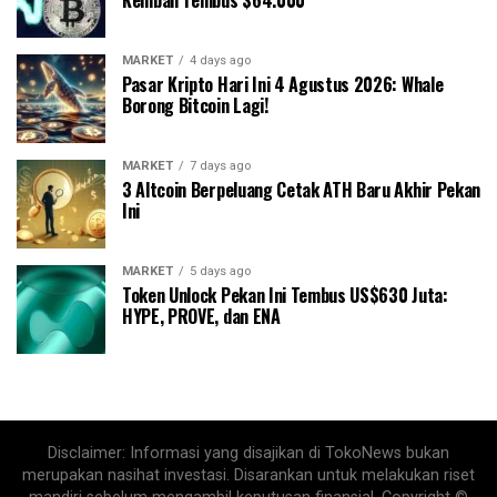
Kembali Tembus $64.000
MARKET
4 days ago
Pasar Kripto Hari Ini 4 Agustus 2026: Whale
Borong Bitcoin Lagi!
MARKET
7 days ago
3 Altcoin Berpeluang Cetak ATH Baru Akhir Pekan
Ini
MARKET
5 days ago
Token Unlock Pekan Ini Tembus US$630 Juta:
HYPE, PROVE, dan ENA
Disclaimer: Informasi yang disajikan di TokoNews bukan
merupakan nasihat investasi. Disarankan untuk melakukan riset