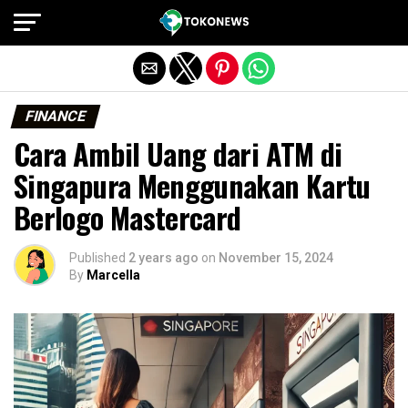
Exit mobile version
FINANCE
Cara Ambil Uang dari ATM di
Singapura Menggunakan Kartu
Berlogo Mastercard
Published
2 years ago
on
November 15, 2024
By
Marcella