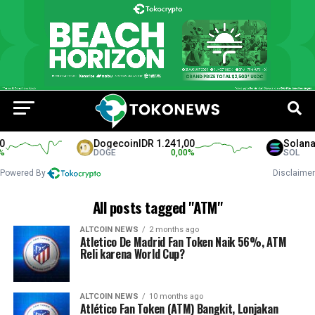
Dogecoin
IDR 1.241,00
Solana
I
DOGE
0,00
%
SOL
Powered By
Disclaimer
All posts tagged "ATM"
ALTCOIN NEWS
2 months ago
Atletico De Madrid Fan Token Naik 56%, ATM
Reli karena World Cup?
ALTCOIN NEWS
10 months ago
Atlético Fan Token (ATM) Bangkit, Lonjakan