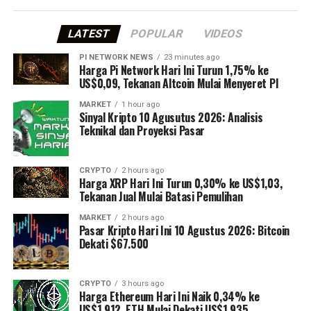
LATEST
POPULAR
VIDEOS
PI NETWORK NEWS
23 minutes ago
Harga Pi Network Hari Ini Turun 1,75% ke
US$0,09, Tekanan Altcoin Mulai Menyeret PI
MARKET
1 hour ago
Sinyal Kripto 10 Agusutus 2026: Analisis
Teknikal dan Proyeksi Pasar
CRYPTO
2 hours ago
Harga XRP Hari Ini Turun 0,30% ke US$1,03,
Tekanan Jual Mulai Batasi Pemulihan
MARKET
2 hours ago
Pasar Kripto Hari Ini 10 Agustus 2026: Bitcoin
Dekati $67.500
CRYPTO
3 hours ago
Harga Ethereum Hari Ini Naik 0,34% ke
US$1.912, ETH Mulai Dekati US$1.935