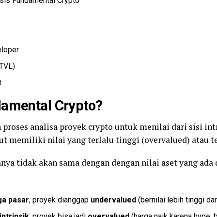
sis Fundamental Crypto
eloper
(TVL)
t
damental Crypto?
 proses analisa proyek crypto untuk menilai dari sisi i
t memiliki nilai yang terlalu tinggi (overvalued) atau t
sanya tidak akan sama dengan dengan nilai aset yang ada d
rga pasar
, proyek dianggap
undervalued
(bernilai lebih tinggi da
intrinsik
, proyek bisa jadi
overvalued
(harga naik karena hype,