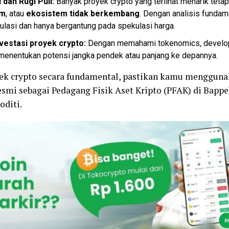
 dan Rugi Pull:
Banyak proyek crypto yang terlihat menarik teta
im
, atau
ekosistem tidak berkembang
. Dengan analisis fundam
lasi dan hanya bergantung pada spekulasi harga.
nvestasi proyek crypto:
Dengan memahami tokenomics, develope
menentukan potensi jangka pendek atau panjang ke depannya.
k crypto secara fundamental, pastikan kamu menggunak
esmi sebagai Pedagang Fisik Aset Kripto (PFAK) di Bapp
diti.