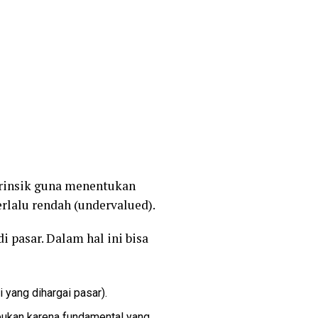
ntrinsik guna menentukan
erlalu rendah (undervalued).
i pasar. Dalam hal ini bisa
ri yang dihargai pasar).
 bukan karena fundamental yang