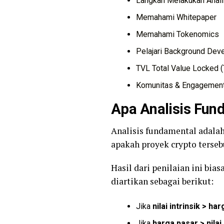
Langkah Melakukan Anali
Memahami Whitepaper
Memahami Tokenomics
Pelajari Background Dev
TVL Total Value Locked 
Komunitas & Engagemen
Apa Analisis Fun
Analisis fundamental adalah
apakah proyek crypto tersebu
Hasil dari penilaian ini bia
diartikan sebagai berikut:
Jika
nilai intrinsik > ha
Jika
harga pasar > nilai 