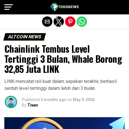
Exit mobile version
ALTCOIN NEWS
Chainlink Tembus Level
Tertinggi 3 Bulan, Whale Borong
32,85 Juta LINK
LINK mencatat reli kuat dalam sepekan terakhir, berhasil
sentuh level tertinggi dalam lebih dari 3 bulan.
Published
3 months ago
on
May 9, 2026
By
Tivan