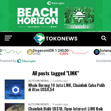
Dogecoin
IDR 1.240,00
Solana
ID
DOGE
-0,56
%
SOL
Powered By
Disclaimer
All posts tagged "LINK"
ALTCOIN NEWS
2 weeks ago
Whale Borong 14 Juta LINK, Chainlink Coba Pulih
di Atas US$8,54
ALTCOIN NEWS
3 weeks ago
Chainlink Bidik US$10, Open Interest LINK Naik