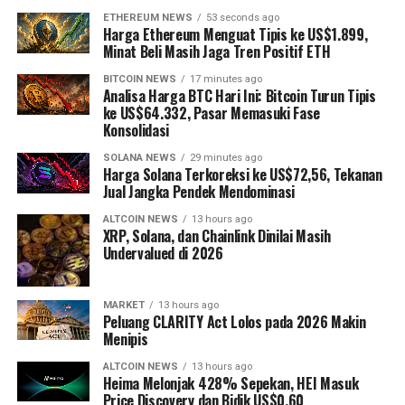
ETHEREUM NEWS
53 seconds ago
Harga Ethereum Menguat Tipis ke US$1.899,
Minat Beli Masih Jaga Tren Positif ETH
BITCOIN NEWS
17 minutes ago
Analisa Harga BTC Hari Ini: Bitcoin Turun Tipis
ke US$64.332, Pasar Memasuki Fase
Konsolidasi
SOLANA NEWS
29 minutes ago
Harga Solana Terkoreksi ke US$72,56, Tekanan
Jual Jangka Pendek Mendominasi
ALTCOIN NEWS
13 hours ago
XRP, Solana, dan Chainlink Dinilai Masih
Undervalued di 2026
MARKET
13 hours ago
Peluang CLARITY Act Lolos pada 2026 Makin
Menipis
ALTCOIN NEWS
13 hours ago
Heima Melonjak 428% Sepekan, HEI Masuk
Price Discovery dan Bidik US$0,60