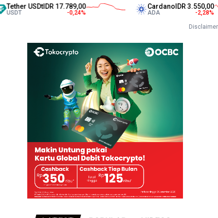
SDt
IDR 17.789,00
Cardano
IDR 3.550,00
-0,24
%
ADA
-2,28
%
Disclaimer