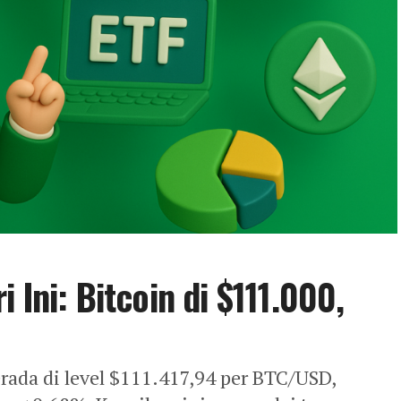
 Ini: Bitcoin di $111.000,
erada di level $111.417,94 per BTC/USD,