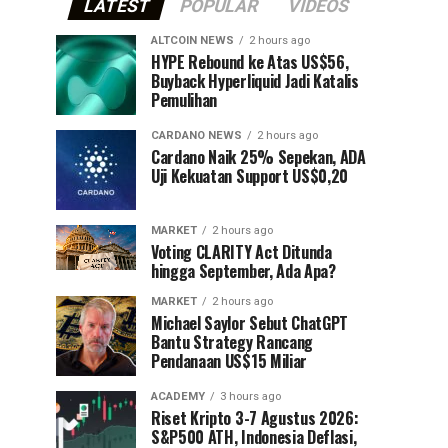
LATEST
POPULAR
VIDEOS
ALTCOIN NEWS
2 hours ago
HYPE Rebound ke Atas US$56,
Buyback Hyperliquid Jadi Katalis
Pemulihan
CARDANO NEWS
2 hours ago
Cardano Naik 25% Sepekan, ADA
Uji Kekuatan Support US$0,20
MARKET
2 hours ago
Voting CLARITY Act Ditunda
hingga September, Ada Apa?
MARKET
2 hours ago
Michael Saylor Sebut ChatGPT
Bantu Strategy Rancang
Pendanaan US$15 Miliar
ACADEMY
3 hours ago
Riset Kripto 3-7 Agustus 2026:
S&P500 ATH, Indonesia Deflasi,