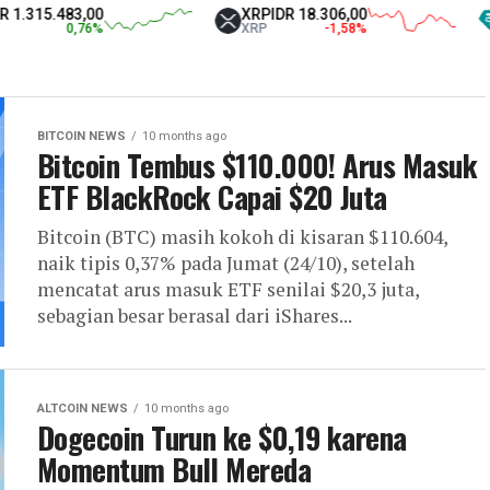
3,00
XRP
IDR 18.306,00
Tether U
,76
%
XRP
-1,58
%
USDT
BITCOIN NEWS
10 months ago
Bitcoin Tembus $110.000! Arus Masuk
ETF BlackRock Capai $20 Juta
Bitcoin (BTC) masih kokoh di kisaran $110.604,
naik tipis 0,37% pada Jumat (24/10), setelah
mencatat arus masuk ETF senilai $20,3 juta,
sebagian besar berasal dari iShares...
ALTCOIN NEWS
10 months ago
Dogecoin Turun ke $0,19 karena
Momentum Bull Mereda