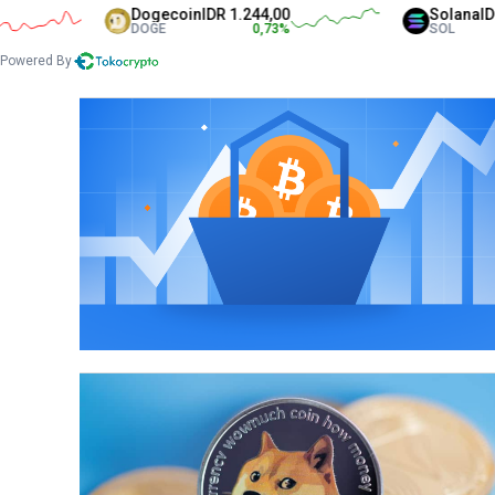
Dogecoin
IDR 1.244,00
Solana
IDR 1.315.48
DOGE
0,73
%
SOL
0
Powered By