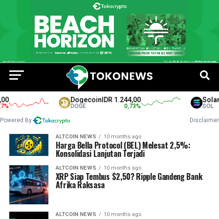
0
Dogecoin
IDR 1.244,00
Solana
%
DOGE
0,73
%
SOL
Powered By
Disclaimer
ALTCOIN NEWS
10 months ago
Harga Bella Protocol (BEL) Melesat 2,5%:
Konsolidasi Lanjutan Terjadi
ALTCOIN NEWS
10 months ago
XRP Siap Tembus $2,50? Ripple Gandeng Bank
Afrika Raksasa
ALTCOIN NEWS
10 months ago