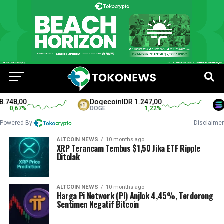
748,00
Dogecoin
IDR 1.247,00
So
0,67
%
DOGE
1,22
%
SO
Powered By
Disclaimer
ALTCOIN NEWS
10 months ago
XRP Terancam Tembus $1,50 Jika ETF Ripple
Ditolak
ALTCOIN NEWS
10 months ago
Harga Pi Network (PI) Anjlok 4,45%, Terdorong
Sentimen Negatif Bitcoin