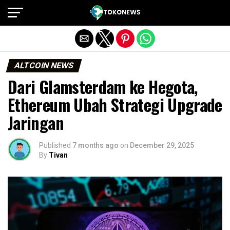
Exit mobile version
ALTCOIN NEWS
Dari Glamsterdam ke Hegota,
Ethereum Ubah Strategi Upgrade
Jaringan
Published
7 months ago
on
December 29, 2025
By
Tivan