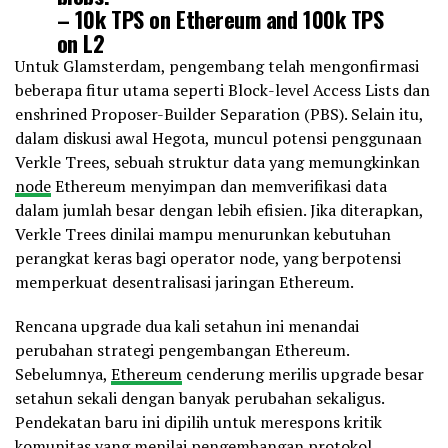
– 10k TPS on Ethereum and 100k TPS
on L2
– 10% of validators moving to ZK
Untuk Glamsterdam, pengembang telah mengonfirmasi
rollups.
beberapa fitur utama seperti Block-level Access Lists dan
enshrined Proposer-Builder Separation (PBS). Selain itu,
This is Ethereum scaling even FASTER
dalam diskusi awal Hegota, muncul potensi penggunaan
🚀
pic.twitter.com/2SJ41TCSnv
Verkle Trees, sebuah struktur data yang memungkinkan
node
Ethereum menyimpan dan memverifikasi data
dalam jumlah besar dengan lebih efisien. Jika diterapkan,
— Ethprofit.eth 🦇🔊 (@Ethprofit)
December 28, 2025
Verkle Trees dinilai mampu menurunkan kebutuhan
perangkat keras bagi operator node, yang berpotensi
memperkuat desentralisasi jaringan Ethereum.
Rencana upgrade dua kali setahun ini menandai
perubahan strategi pengembangan Ethereum.
Sebelumnya,
Ethereum
cenderung merilis upgrade besar
setahun sekali dengan banyak perubahan sekaligus.
Pendekatan baru ini dipilih untuk merespons kritik
komunitas yang menilai pengembangan protokol