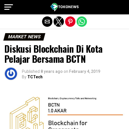
Exit mobile version
MARKET NEWS
Diskusi Blockchain Di Kota
Pelajar Bersama BCTN
Published
8 years ago
on
February 4, 2019
By
TCTech