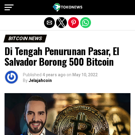
Exit mobile version
BITCOIN NEWS
Di Tengah Penurunan Pasar, El
Salvador Borong 500 Bitcoin
Published
4 years ago
on
May 10, 2022
By
Jelajahcoin