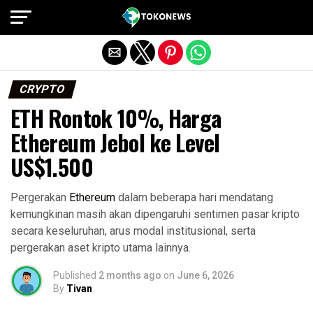
Exit mobile version
CRYPTO
ETH Rontok 10%, Harga
Ethereum Jebol ke Level
US$1.500
Pergerakan
Ethereum
dalam beberapa hari mendatang
kemungkinan masih akan dipengaruhi sentimen pasar kripto
secara keseluruhan, arus modal institusional, serta
pergerakan aset kripto utama lainnya.
Published
2 months ago
on
June 6, 2026
By
Tivan