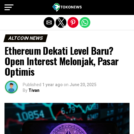
Exit mobile version
ALTCOIN NEWS
Ethereum Dekati Level Baru?
Open Interest Melonjak, Pasar
Optimis
Published
1 year ago
on
June 20, 2025
By
Tivan