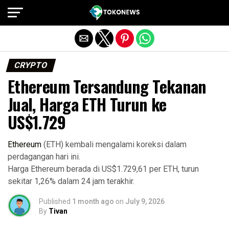
Exit mobile version
CRYPTO
Ethereum Tersandung Tekanan
Jual, Harga ETH Turun ke
US$1.729
Ethereum
(ETH) kembali mengalami koreksi dalam
perdagangan hari ini.
Harga Ethereum berada di US$1.729,61 per ETH, turun
sekitar 1,26% dalam 24 jam terakhir.
Published
1 month ago
on
July 9, 2026
By
Tivan