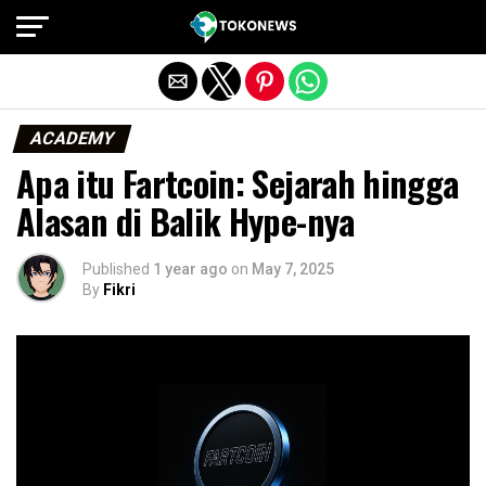
Exit mobile version
ACADEMY
Apa itu Fartcoin: Sejarah hingga
Alasan di Balik Hype-nya
Published
1 year ago
on
May 7, 2025
By
Fikri