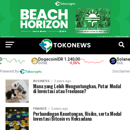
Dogecoin
IDR 1.240,00
Solana
ID
DOGE
-0,56
%
SOL
Powered By
Disclaimer
BUSINESS
2 years ago
Mana yang Lebih Menguntungkan, Putar Modal
di Investasi atau Freelance?
FINANCE
2 years ago
Perbandingan Keuntungan, Risiko, serta Modal
Investasi Bitcoin vs Reksadana