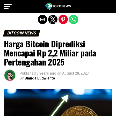
Exit mobile version
BITCOIN NEWS
Harga Bitcoin Diprediksi
Mencapai Rp 2,2 Miliar pada
Pertengahan 2025
Published
3 years ago
on
August 28, 2023
By
Bianda Ludwianto